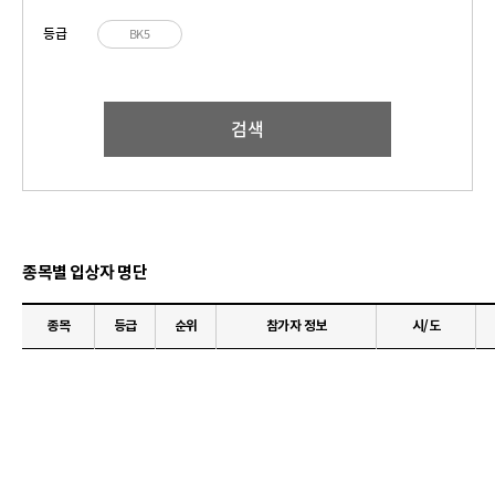
등급
BK5
검색
종목별 입상자 명단
종목
등급
순위
참가자 정보
시/도