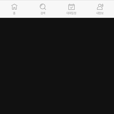
사단법인 정보
홈
검색
대회일정
내정보
(사단) 대한배드민턴협회
서울시 송파구 올림픽로 448, 올림픽회관 본관 301호 (우:05540)
E-mail : bka@bka.kr
02)421-2723~4 생활체육/리그사업팀 (승강제리그, 유청소년리그)
동호인 선수 등록 및 대회참가와 관련 문의는 소속 시도배드민턴협회로 연락바랍니다.
대표자 : 김동문 / 사업자등록번호 : 215-82-05165
Copyright 2025 Badminton Korea Association, All rights reserved.
FAMILY SITE
GO
이용약관
개인정보취급방침
시스템 관련 카카오톡 문의