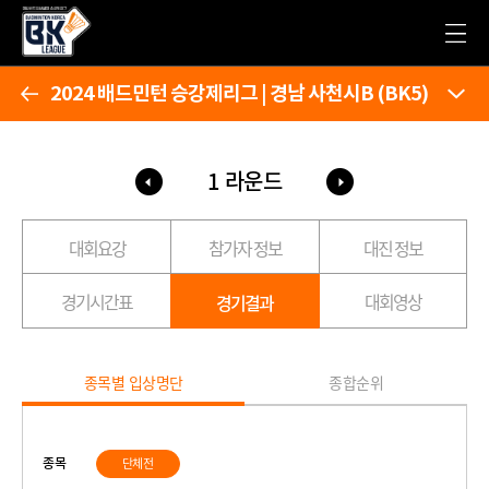
2024 배드민턴 승강제리그 | 경남 사천시B (BK5)
1 라운드
대회요강
참가자 정보
대진 정보
경기시간표
대회영상
경기결과
종목별 입상명단
종합순위
종목
단체전