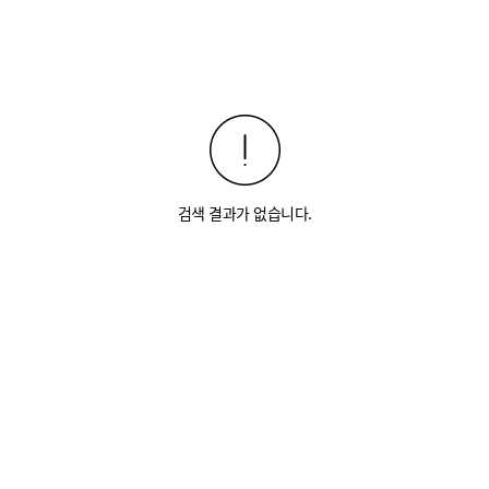
검색 결과가 없습니다.