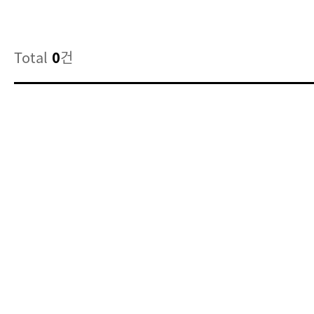
Total
건
0