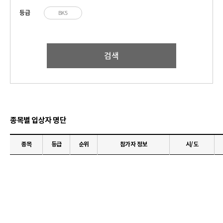
등급
BK5
검색
종목별 입상자 명단
종목
등급
순위
참가자 정보
시/도