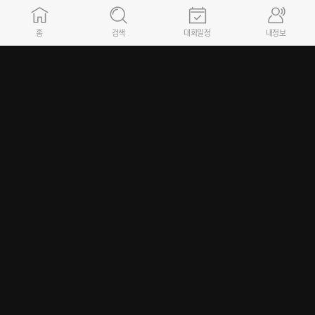
홈
검색
대회일정
내정보
(사단) 대한배드민턴협회
서울시 송파구 올림픽로 448, 올림픽회관 본관 301호 (우:05540)
E-mail : bka@bka.kr
02)421-2723~4 생활체육/리그사업팀 (승강제리그, 유청소년리그)
동호인 선수 등록 및 대회참가와 관련 문의는 소속 시도배드민턴협회로 연락바랍니다.
대표자 : 김동문 / 사업자등록번호 : 215-82-05165
Copyright 2025 Badminton Korea Association, All rights reserved.
FAMILY SITE
GO
이용약관
개인정보취급방침
시스템 관련 카카오톡 문의