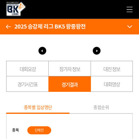
2025 승강제 리그 BK5 왕중왕전
대회요강
참가자 정보
대진 정보
경기시간표
대회영상
경기결과
종목별 입상명단
종합순위
종목
단체전