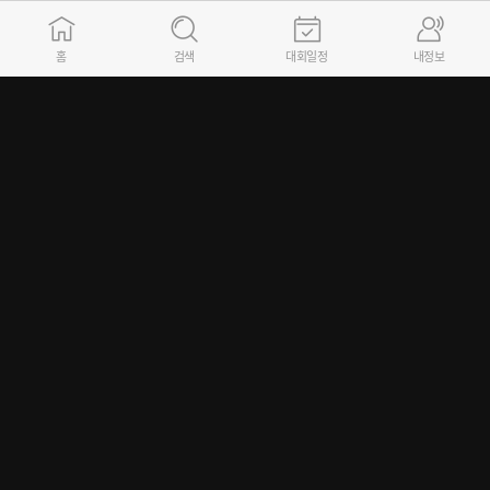
사단법인 정보
홈
검색
대회일정
내정보
(사단) 대한배드민턴협회
서울시 송파구 올림픽로 448, 올림픽회관 본관 301호 (우:05540)
E-mail : bka@bka.kr
02)421-2723~4 생활체육/리그사업팀 (승강제리그, 유청소년리그)
동호인 선수 등록 및 대회참가와 관련 문의는 소속 시도배드민턴협회로 연락바랍니다.
대표자 : 김동문 / 사업자등록번호 : 215-82-05165
Copyright 2025 Badminton Korea Association, All rights reserved.
FAMILY SITE
GO
이용약관
개인정보취급방침
시스템 관련 카카오톡 문의