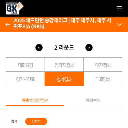
2025 배드민턴 승강제리그 | 제주 제주시, 제주 서
귀포시A (BK5)
2 라운드
대회요강
참가자 정보
대진 정보
경기시간표
대회영상
경기결과
종목별 입상명단
종합순위
종목
단체전