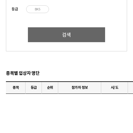
등급
BK5
검색
종목별 입상자 명단
종목
등급
순위
참가자 정보
시/도