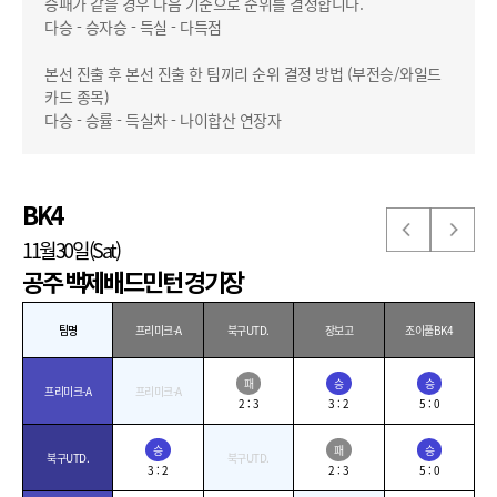
승패가 같을 경우 다음 기준으로 순위를 결정합니다.
다승 - 승자승 - 득실 - 다득점
본선 진출 후 본선 진출 한 팀끼리 순위 결정 방법 (부전승/와일드
카드 종목)
다승 - 승률 - 득실차 - 나이합산 연장자
BK4
11월30일(Sat)
공주 백제배드민턴 경기장
팀명
프리미크-A
북구UTD.
장보고
조이풀BK4
패
승
승
프리미크-A
프리미크-A
2 : 3
3 : 2
5 : 0
승
패
승
북구UTD.
북구UTD.
3 : 2
2 : 3
5 : 0