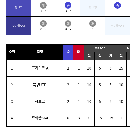
패
승
승
장보고
장보고
2 : 3
3 : 2
5 : 0
패
패
패
조이풀BK4
조이풀BK4
0 : 5
0 : 5
0 : 5
Match
Gam
순위
팀명
승
패
득
실
차
득
실
1
프리미크-A
2
1
10
5
5
15
10
2
북구UTD.
2
1
10
5
5
10
5
3
장보고
2
1
10
5
5
10
5
4
조이풀BK4
0
3
0
15
-15
1
14