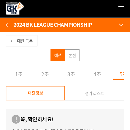
2024 BK LEAGUE CHAMPIONSHIP
←
대진 목록
예선
본선
1조
2조
3조
4조
5조
경기 리스트
대진 정보
꼭, 확인하세요!