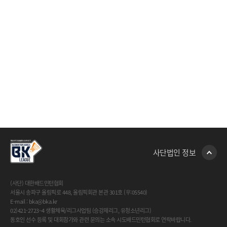
사단법인 정보
(사단) 대한배드민턴협회
서울시 송파구 올림픽로 448, 올림픽회관 본관 301호 (우:05540)
E-mail : bka@bka.kr
02)421-2723~4 생활체육/리그사업팀 (승강제리그, 유청소년리그)
동호인 선수 등록 및 대회참가와 관련 문의는 소속 시도배드민턴협회로 연락바랍니다.