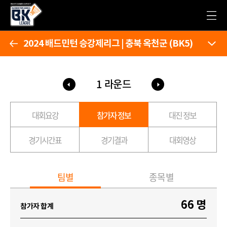
2024 배드민턴 승강제리그 | 충북 옥천군 (BK5)
1 라운드
대회요강
참가자 정보
대진 정보
경기시간표
경기결과
대회영상
팀별
종목별
66 명
참가자 합계