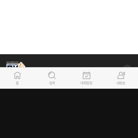
사단법인 정보
홈
검색
대회일정
내정보
(사단) 대한배드민턴협회
서울시 송파구 올림픽로 448, 올림픽회관 본관 301호 (우:05540)
E-mail : bka@bka.kr
02)421-2723~4 생활체육/리그사업팀 (승강제리그, 유청소년리그)
동호인 선수 등록 및 대회참가와 관련 문의는 소속 시도배드민턴협회로 연락바랍니다.
대표자 : 김동문 / 사업자등록번호 : 215-82-05165
Copyright 2025 Badminton Korea Association, All rights reserved.